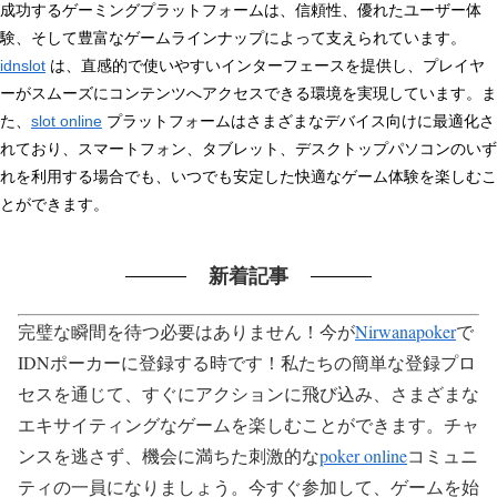
成功するゲーミングプラットフォームは、信頼性、優れたユーザー体
験、そして豊富なゲームラインナップによって支えられています。
idnslot
は、直感的で使いやすいインターフェースを提供し、プレイヤ
ーがスムーズにコンテンツへアクセスできる環境を実現しています。ま
た、
slot online
プラットフォームはさまざまなデバイス向けに最適化さ
れており、スマートフォン、タブレット、デスクトップパソコンのいず
れを利用する場合でも、いつでも安定した快適なゲーム体験を楽しむこ
とができます。
新着記事
完璧な瞬間を待つ必要はありません！今が
Nirwanapoker
で
IDNポーカーに登録する時です！私たちの簡単な登録プロ
セスを通じて、すぐにアクションに飛び込み、さまざまな
エキサイティングなゲームを楽しむことができます。チャ
ンスを逃さず、機会に満ちた刺激的な
poker online
コミュニ
ティの一員になりましょう。今すぐ参加して、ゲームを始