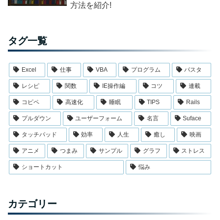
方法を紹介!
タグ一覧
Excel
仕事
VBA
プログラム
パスタ
レシピ
関数
IE操作編
コツ
連載
コピペ
高速化
睡眠
TIPS
Rails
プルダウン
ユーザーフォーム
名言
Suface
タッチパッド
効率
人生
癒し
映画
アニメ
つまみ
サンプル
グラフ
ストレス
ショートカット
悩み
カテゴリー