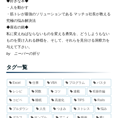
◆好きな本◆
・人を動かす
・筋トレが最強のソリューションである マッチョ社長が教える
究極の悩み解決法
◆座右の銘◆
私に変えねばならないものを変える勇気を、どうしようもない
ものを受け入れる静穏を、そして、それらを見分ける洞察力を
与えて下さい。
by ニーバーの祈り
タグ一覧
Excel
仕事
VBA
プログラム
パスタ
レシピ
関数
コツ
連載
IE操作編
コピペ
睡眠
高速化
TIPS
Rails
プルダウン
人生
つまみ
ストレス
悩み
グラフ
サンプル
アニメ
映画
癒し